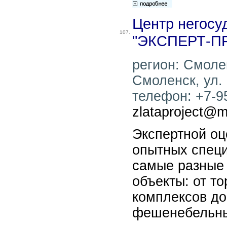
Центр негосу
107.
"ЭКСПЕРТ-П
регион: Смолен
Смоленск, ул. 
телефон: +7-95
zlataproject@ma
Экспертной оц
опытных специ
самые разные
объекты: от т
комплексов до
фешенебельны