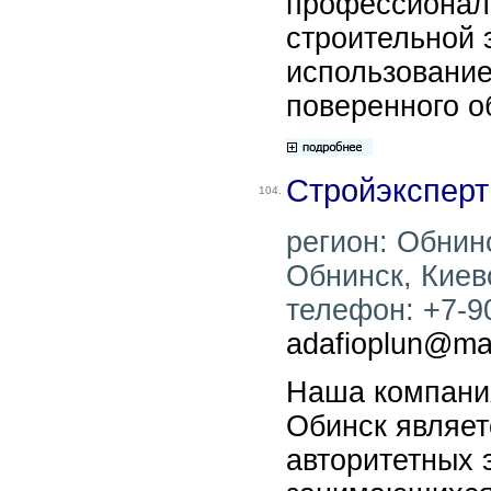
профессионал
строительной 
использовани
поверенного о
Стройэксперт
104.
регион: Обнинс
Обнинск, Киевс
телефон: +7-90
adafioplun@mai
Наша компани
Обинск являет
авторитетных 