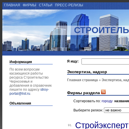
ГЛАВНАЯ
ФИРМЫ
СТАТЬИ
ПРЕСС-РЕЛИЗЫ
СТРОИТЕЛЬ
Я ищу:
Информация
По всем вопросам
Экспертиза, надзор
касающихся работы
ресурса Строительство
Главная страница
Экспертиза, на
Черноземья и
добавления в справочник
пишите по адресу
stroy-
Фирмы раздела
portal@list.ru
.
Сортировать по:
городу
названи
Объявления
Выберите регион:
Стройэксперт
91.