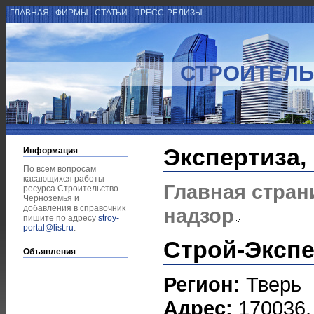
ГЛАВНАЯ
ФИРМЫ
СТАТЬИ
ПРЕСС-РЕЛИЗЫ
СТРОИТЕЛЬ
Экспертиза,
Информация
По всем вопросам
касающихся работы
Главная стран
ресурса Строительство
Черноземья и
добавления в справочник
надзор
пишите по адресу
stroy-
portal@list.ru
.
Строй-Экспе
Объявления
Регион:
Тверь
Адрес:
170036,