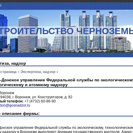
Ы
ТРОИТЕЛЬСТВО ЧЕРНОЗЕМ
тиза, надзор
 страница
Экспертиза, надзор
-Донское управление Федеральной службы по экологическом
огическому и атомному надзору
Воронеж
94038, г. Воронеж, ул. Конструкторов, д. 82
ный телефон:
+7 (4732) 60-86-90
don@gosnadzor.ru
 описание фирмы:
онское управление Федеральной службы по экологическому, технологическом
 надзору в Воронеже выполняет функции государственного контроля. Адрес: 