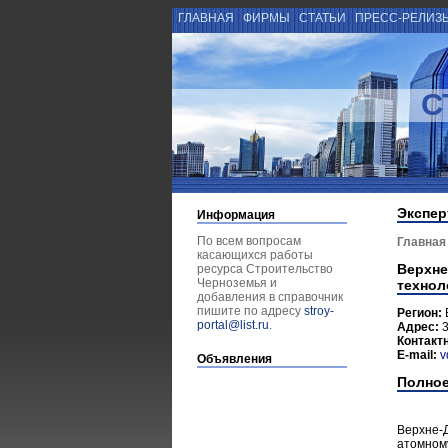
ГЛАВНАЯ
ФИРМЫ
СТАТЬИ
ПРЕСС-РЕЛИЗ
С
Экспер
Информация
По всем вопросам
Главная
касающихся работы
Верхне
ресурса Строительство
Черноземья и
технол
добавления в справочник
пишите по адресу
stroy-
Регион:
portal@list.ru
.
Адрес:
3
Контакт
E-mail:
v
Объявления
Полное
Верхне-Д
атомному