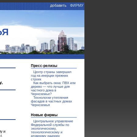
добавить
ФИРМУ
ЬЯ
Пресс-релизы
Центр страны завершил
год на инерции прежних
строек
у,
Как выбрать окна: ПВХ или
дерево — что лучше для
частного дома в
Черноземье?
Технологии утепления
фасадов в частных домах
Черноземья
Новые фирмы
Центральное управление
Федеральной службы по
экологическому,
у и
технологическому и
г.
атомному надзору