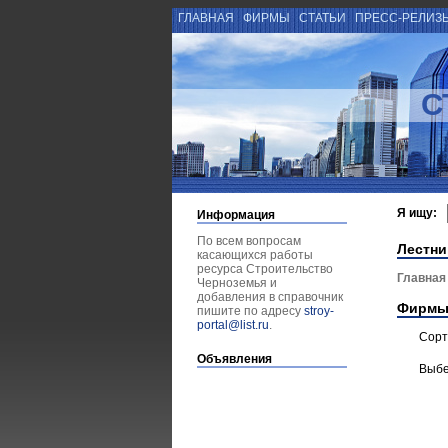
ГЛАВНАЯ
ФИРМЫ
СТАТЬИ
ПРЕСС-РЕЛИЗ
С
Я ищу:
Информация
По всем вопросам
Лестни
касающихся работы
ресурса Строительство
Главная
Черноземья и
добавления в справочник
Фирмы
пишите по адресу
stroy-
portal@list.ru
.
Сорт
Объявления
Выбе