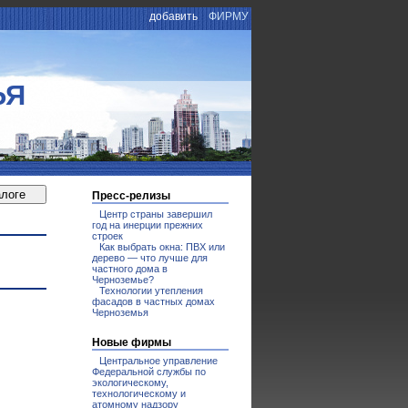
добавить
ФИРМУ
ЬЯ
Пресс-релизы
Центр страны завершил
год на инерции прежних
строек
Как выбрать окна: ПВХ или
дерево — что лучше для
частного дома в
Черноземье?
Технологии утепления
фасадов в частных домах
Черноземья
Новые фирмы
Центральное управление
Федеральной службы по
экологическому,
технологическому и
атомному надзору