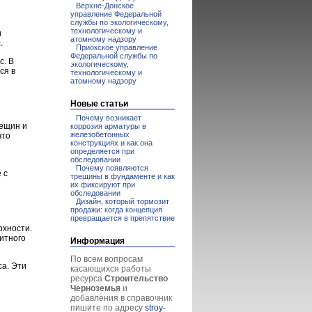
Верхне-Донское
управление Федеральной
службы по экологическому,
технологическому и
и
атомному надзору
.
Приокское управление
Федеральной службы по
с. В
экологическому,
ся в
технологическому и
атомному надзору
Новые статьи
Почему возникает
рещин и
коррозия арматуры в
железобетонных
что
конструкциях и как она
определяется при
обследовании
Почему появляются
 с
трещины в фундаменте и как
их фиксируют при
обследовании
Дизайн, который тормозит
продажи: когда концепция
превращается в препятствие
рхности.
итного
Информация
По всем вопросам
са. Эти
касающихся работы
ресурса
Строительство
Черноземья
и
добавления в справочник
пишите по адресу
stroy-