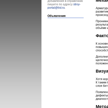
Механ
добавления в справочник
пишите по адресу
stroy-
portal@list.ru
.
Арматур
развити
происход
Объявления
Проникно
результа
объёме 
Факт
К основ
повышенн
способст
Дополни
щелочнос
положени
Визу
Хотя кор
К таким
слоя бет
Появлени
дефекты
диагност
Мето