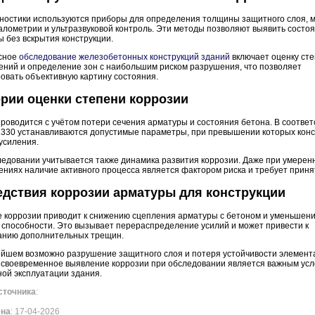
гностики используются приборы для определения толщины защитного слоя, 
лометрии и ультразвуковой контроль. Эти методы позволяют выявить состо
 без вскрытия конструкции.
сное
обследование железобетонных конструкций зданий
включает оценку ст
ений и определение зон с наибольшим риском разрушения, что позволяет
овать объективную картину состояния.
рии оценки степени коррозии
роводится с учётом потери сечения арматуры и состояния бетона. В соответ
3330 устанавливаются допустимые параметры, при превышении которых конс
усиления.
ледовании учитывается также динамика развития коррозии. Даже при умерен
ниях наличие активного процесса является фактором риска и требует приня
дствия коррозии арматуры для конструкции
е коррозии приводит к снижению сцепления арматуры с бетоном и уменьшен
способности. Это вызывает перераспределение усилий и может привести к
анию дополнительных трещин.
ейшем возможно разрушение защитного слоя и потеря устойчивости элемент
 своевременное выявление коррозии при обследовании является важным ус
ой эксплуатации здания.
сточника
:
ена
: 17-04-2026