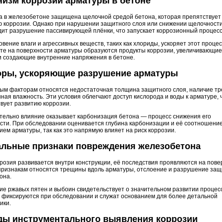
изм коррозии арматуры в бетоне
а в железобетоне защищена щелочной средой бетона, которая препятствует
ю коррозии. Однако при нарушении защитного слоя или снижении щелочност
ит разрушение пассивирующей плёнки, что запускает коррозионный процесс
вение влаги и агрессивных веществ, таких как хлориды, ускоряет этот процес
те на поверхности арматуры образуются продукты коррозии, увеличивающие
и создающие внутренние напряжения в бетоне.
оры, ускоряющие разрушение арматуры
ным факторам относятся недостаточная толщина защитного слоя, наличие т
ая влажность. Эти условия облегчают доступ кислорода и воды к арматуре, 
вует развитию коррозии.
тельно влияние оказывает карбонизация бетона — процесс снижения его
ти. При обследовании оценивается глубина карбонизации и её соотношение
ем арматуры, так как это напрямую влияет на риск коррозии.
альные признаки повреждения железобетона
розия развивается внутри конструкции, её последствия проявляются на пове
 признакам относятся трещины вдоль арматуры, отслоение и разрушение защ
она.
е ржавых пятен и выбоин свидетельствует о значительном развитии процес
 фиксируются при обследовании и служат основанием для более детальной
ики.
ды инструментального выявления коррозии