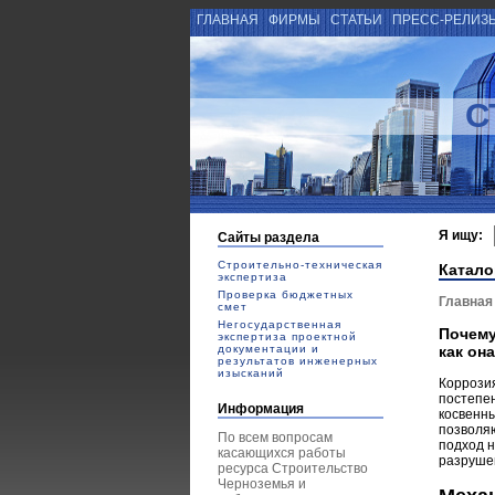
ГЛАВНАЯ
ФИРМЫ
СТАТЬИ
ПРЕСС-РЕЛИЗ
С
Я ищу:
Сайты раздела
Строительно-техническая
Катало
экспертиза
Проверка бюджетных
Главная
смет
Негосударственная
Почему
экспертиза проектной
документации и
как он
результатов инженерных
изысканий
Коррози
постепе
Информация
косвенн
позволя
По всем вопросам
подход н
касающихся работы
разруше
ресурса Строительство
Черноземья и