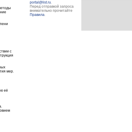
portal@list.ru
.
Перед отправкой запроса
методы
внимательно прочитайте
яние
Правила
.
епени
ствии с
трукция
ных
тия мер.
ию её
а.
ловием