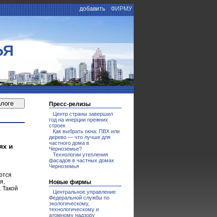
добавить
ФИРМУ
ЬЯ
Пресс-релизы
Центр страны завершил
год на инерции прежних
строек
Как выбрать окна: ПВХ или
дерево — что лучше для
частного дома в
ях и
Черноземье?
Технологии утепления
фасадов в частных домах
Черноземья
ются
я,
Новые фирмы
 Такой
Центральное управление
Федеральной службы по
экологическому,
технологическому и
атомному надзору