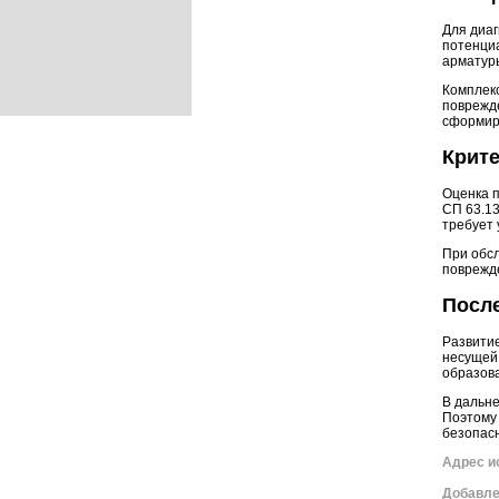
Для диа
потенциа
арматуры
Комплек
поврежд
сформир
Крите
Оценка п
СП 63.1
требует 
При обс
поврежде
После
Развити
несущей 
образов
В дальн
Поэтому
безопасн
Адрес и
Добавл