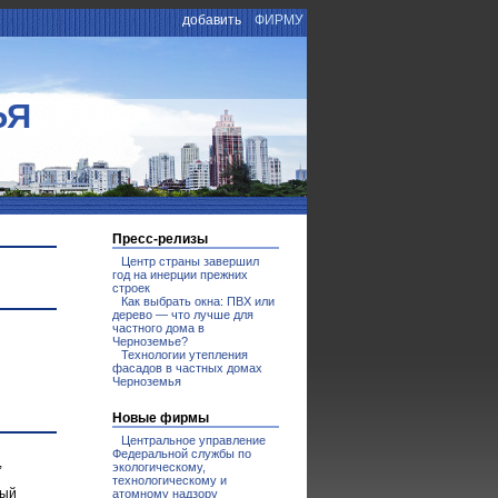
добавить
ФИРМУ
ЬЯ
Пресс-релизы
Центр страны завершил
год на инерции прежних
строек
Как выбрать окна: ПВХ или
дерево — что лучше для
частного дома в
Черноземье?
Технологии утепления
фасадов в частных домах
Черноземья
Новые фирмы
Центральное управление
Федеральной службы по
,
экологическому,
технологическому и
мый
атомному надзору