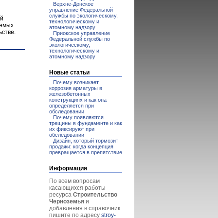
Верхне-Донское
управление Федеральной
службы по экологическому,
ой
технологическому и
уемых
атомному надзору
ьстве.
Приокское управление
Федеральной службы по
экологическому,
технологическому и
атомному надзору
Новые статьи
Почему возникает
коррозия арматуры в
железобетонных
конструкциях и как она
определяется при
обследовании
Почему появляются
трещины в фундаменте и как
их фиксируют при
обследовании
Дизайн, который тормозит
продажи: когда концепция
превращается в препятствие
Информация
По всем вопросам
касающихся работы
ресурса
Строительство
Черноземья
и
добавления в справочник
пишите по адресу
stroy-