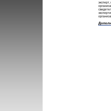
эксперт,
организ
свидете
эксперт
организа
Допол