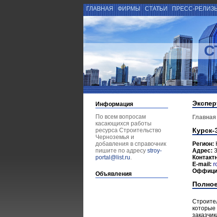
ГЛАВНАЯ
ФИРМЫ
СТАТЬИ
ПРЕСС-РЕЛИЗ
С
Экспер
Информация
По всем вопросам
Главная
касающихся работы
Курск-
ресурса Строительство
Черноземья и
добавления в справочник
Регион:
пишите по адресу
stroy-
Адрес:
3
portal@list.ru
.
Контакт
E-mail:
r
Оффици
Объявления
Полное
Строител
которые
заказчик