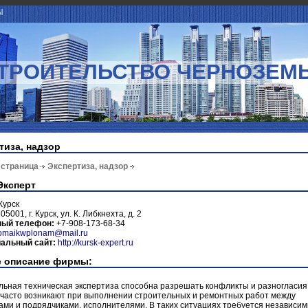
Ы
ТРОИТЕЛЬСТВО ЧЕРНОЗЕМ
тиза, надзор
 страница
Экспертиза, надзор
Эксперт
Курск
05001, г. Курск, ул. К. Либкнехта, д. 2
ный телефон:
+7-908-173-68-34
omaikwplonam@mail.ru
альный сайт:
http://kursk-expert.ru
 описание фирмы:
ьная техническая экспертиза способна разрешать конфликты и разногласия
 часто возникают при выполнении строительных и ремонтных работ между
ами и подрядчиками, исполнителями. В таких ситуациях требуется независи