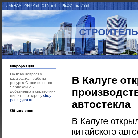
ГЛАВНАЯ
ФИРМЫ
СТАТЬИ
ПРЕСС-РЕЛИЗЫ
СТРОИТЕЛЬ
Информация
По всем вопросам
В Калуге от
касающихся работы
ресурса Строительство
Черноземья и
производств
добавления в справочник
пишите по адресу
stroy-
portal@list.ru
.
автостекла
Объявления
В Калуге откры
китайского авт