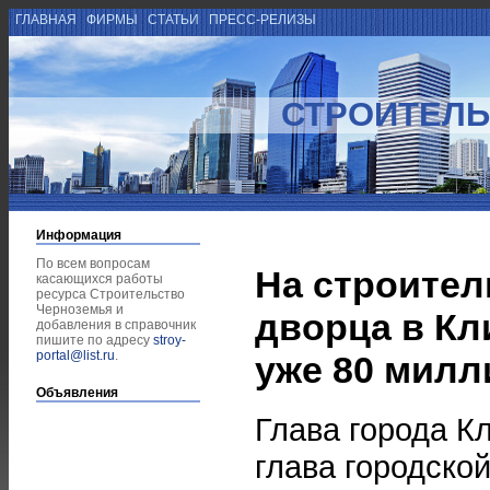
ГЛАВНАЯ
ФИРМЫ
СТАТЬИ
ПРЕСС-РЕЛИЗЫ
СТРОИТЕЛЬ
Информация
По всем вопросам
На строител
касающихся работы
ресурса Строительство
Черноземья и
дворца в Кл
добавления в справочник
пишите по адресу
stroy-
portal@list.ru
.
уже 80 милл
Объявления
Глава города К
глава городско