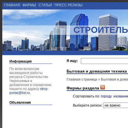
ГЛАВНАЯ
ФИРМЫ
СТАТЬИ
ПРЕСС-РЕЛИЗЫ
СТРОИТЕЛЬ
Я ищу:
Информация
По всем вопросам
Бытовая и домашняя техника
касающихся работы
ресурса Строительство
Главная страница
Бытовая и дом
Черноземья и
добавления в справочник
Фирмы раздела
пишите по адресу
stroy-
portal@list.ru
.
Сортировать по:
городу
названи
Объявления
Выберите регион: