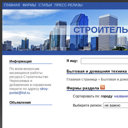
ГЛАВНАЯ
ФИРМЫ
СТАТЬИ
ПРЕСС-РЕЛИЗЫ
СТРОИТЕЛЬ
Я ищу:
Информация
По всем вопросам
Бытовая и домашняя техника
касающихся работы
ресурса Строительство
Главная страница
Бытовая и дом
Черноземья и
добавления в справочник
Фирмы раздела
пишите по адресу
stroy-
portal@list.ru
.
Сортировать по:
городу
назван
Объявления
Выберите регион: